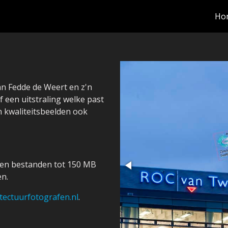
Ho
van Fedde de Weert en z'n
 een uitstraling welke past
jn kwaliteitsbeelden ook
eren bestanden tot 150 MB
ken.
itectuurfotografen.nl
.